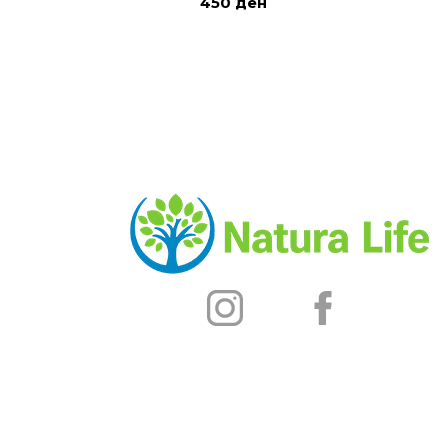
450
ден