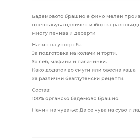
Бадемовото брашно е фино мелен производ
претставува одличен избор за разновидн
многу печива и десерти.
Начин на употреба:
За подготовка на колачи и торти.
За леб, мафини и палачинки.
Како додаток во смути или овесна каша.
За различни безглутенски рецепти.
Состав:
100% органско бадемово брашно.
Начин на чување: Да се чува на суво и л