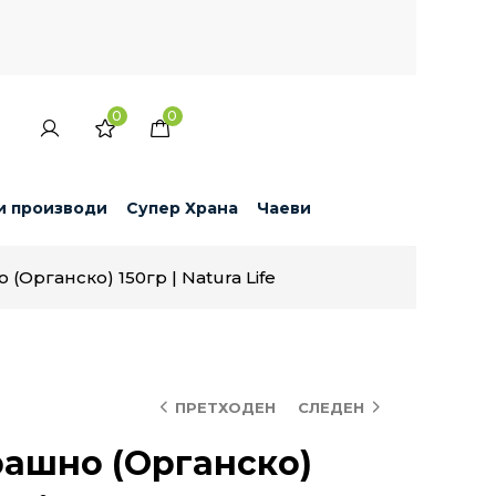
0
0
и производи
Супер Храна
Чаеви
Органско) 150гр | Natura Life
ПРЕТХОДЕН
СЛЕДЕН
ашно (Органско)