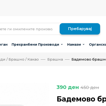
Пребарувај
еган
Прехранбени Производи
Намази
Органск
и / Брашно / Какао
Брашна
Бадемово брашно (
390
ден
450
ден
Бадемово бр