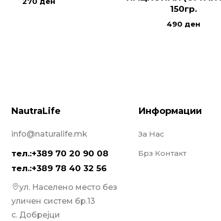
270
ден
150гр.
490
ден
NautraLife
Информации
info@naturalife.mk
За Нас
тел.:+389 70 20 90 08
Брз Контакт
тел.:+389 78 40 32 56
ул. Населено место без
уличен систем бр.13
с. Добрејци