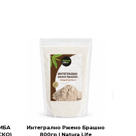
ИБА
Интегрално Ржено Брашно
ОРГА
СКО)
800гр | Natura Life