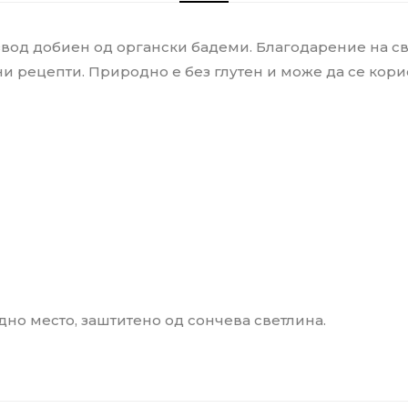
 добиен од органски бадеми. Благодарение на својот
и рецепти. Природно е без глутен и може да се кори
адно место, заштитено од сончева светлина.