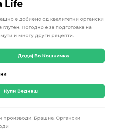
a Life
ашно е добиено од квалитетни органски
 глутен. Погодно е за подготовка на
смути и многу други рецепти.
Додај Во Кошничка
ани
Купи Веднаш
ки производи
,
Брашна
,
Органски
оди