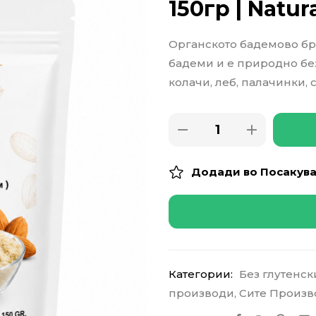
150гр | Natur
Органското бадемово бр
бадеми и е природно без
колачи, леб, палачинки, 
Додади во Посакув
Категории:
Без глутенс
производи
,
Сите Произв