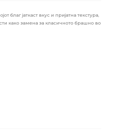
 благ јаткаст вкус и пријатна текстура,
сти како замена за класичното брашно во