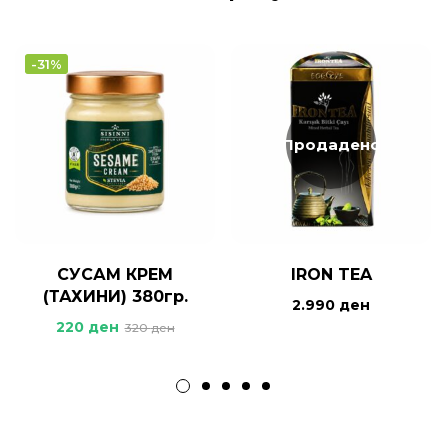
-31%
Продадено
СУСАМ КРЕМ
IRON TEA
(ТАХИНИ) 380гр.
2.990
ден
220
ден
320
ден