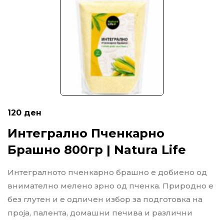
120
ден
Интегрално Пченкарно
Брашно 800гр | Natura Life
Интегралното пченкарно брашно е добиено од
внимателно мелено зрно од пченка. Природно е
без глутен и е одличен избор за подготовка на
проја, палента, домашни печива и различни