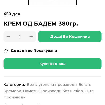
450
ден
КРЕМ ОД БАДЕМ 380гр.
Додај Во Кошничка
Додади во Посакувани
Купи Веднаш
Категории:
Без глутенски производи
,
Веган
,
Кремови
,
Намази
,
Производи без шеќер
,
Сите
Производи