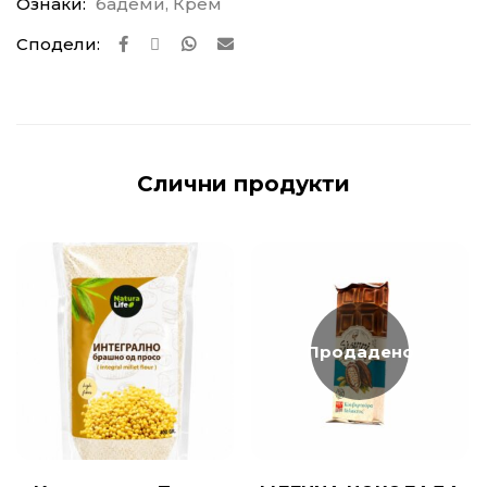
Ознаки:
бадеми
,
Крем
Сподели:
Слични продукти
Продадено