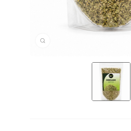
Кликни за голема слика