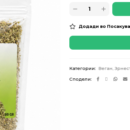
Додади во Посакув
Категории:
Веган
,
Зрнес
Сподели: