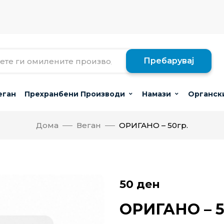
Пребарувај
еган
Прехранбени Производи
Намази
Органск
Дома
Веган
ОРИГАНО – 50гр.
50
ден
ОРИГАНО – 5