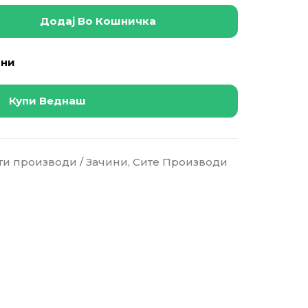
Додај Во Кошничка
ани
Купи Веднаш
ти производи / Зачини
,
Сите Производи