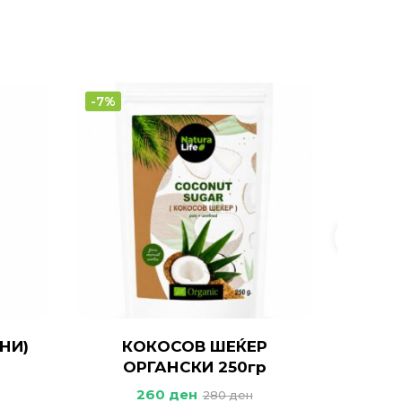
-7%
-20%
НИ)
КОКОСОВ ШЕЌЕР
БРАШ
ОРГАНСКИ 250гр
ОР
260
ден
280
ден