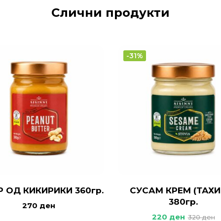
Слични продукти
-31%
Р ОД КИКИРИКИ 360гр.
СУСАМ КРЕМ (ТАХИ
380гр.
270
ден
220
ден
320
ден